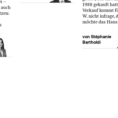
i –
1988 gekauft hatt
 auch
Verkauf kommt f
tzen:
W. nicht infrage, 
möchte das Haus
s
von Stéphanie
Bartholdi
Impressum
Daten