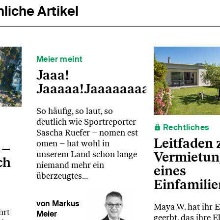
liche Artikel
Meier meint
Jaaa!
Jaaaaa!Jaaaaaaaa!
So häufig, so laut, so
deutlich wie Sportreporter
Rechtliches
Sascha Ruefer – nomen est
Leitfaden 
omen – hat wohl in
 –
Vermietun
unserem Land schon lange
ch
niemand mehr ein
eines
überzeugtes…
Einfamili
von Markus
Maya W. hat ihr 
hrt
Meier
geerbt, das ihre E