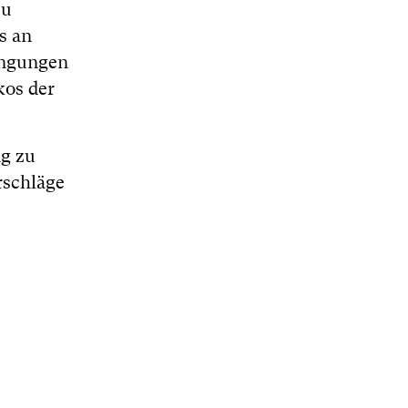
zu
s an
ingungen
kos der
ng zu
rschläge