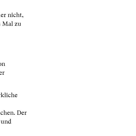
er nicht,
s Mal zu
on
er
rkliche
ächen. Der
 und