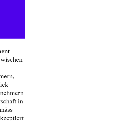
ment
 zwischen
hmern,
tück
ernehmern
schaft in
emäss
kzeptiert