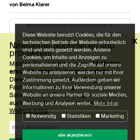
von Belma Klarer
Weitere Artikel zu Immobilienmarkt
Diese Website benutzt Cookies, die für den
×
technischen Betrieb der Website erforderlich
Newsletter abonnieren und
sind und stets gesetzt werden. Andere
profitieren!
Cookies, um Inhalte und Anzeigen zu
Melden Sie sich für unseren
14-täglich
personalisieren und die Zugriffe auf unsere
erscheinenden Zeitungsnewsletter
an.
Website zu analysieren, werden nur mit Ihrer
Dieser enthält rechtliche Ratgeber,
Zustimmung gesetzt. Außerdem geben wir
Fachartikel über energetisches
Informationen zu Ihrer Verwendung unserer
Website an unsere Partner für soziale Medien,
Sanieren oder Einrichtungstrends, aber
auch Preisrätsel und Leserangebote.
Werbung und Analysen weiter.
Mehr Infos
Weitere Infos
Notwendig
Statistiken
Marketing
© Copyright 2026 bei HEV Schweiz
alle akzeptieren!
Impressum
Datenschutz
Nutzungshinweise