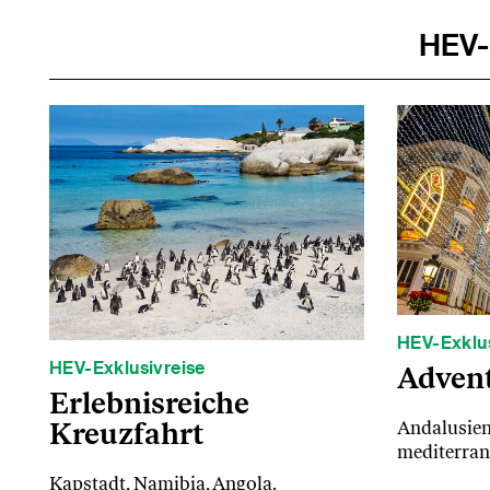
HEV-
HEV-Exklus
HEV-Exklusivreise
Advent
Erlebnisreiche
Kreuzfahrt
Andalusien
mediterrane
Kapstadt, Namibia, Angola.