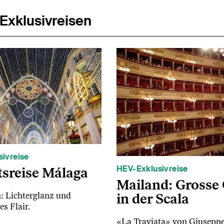
Exklusivreisen
ivreise
HEV-Exklusivreise
sreise Málaga
Mailand: Grosse
: Lichterglanz und
in der Scala
s Flair.
«La Traviata» von Giuseppe