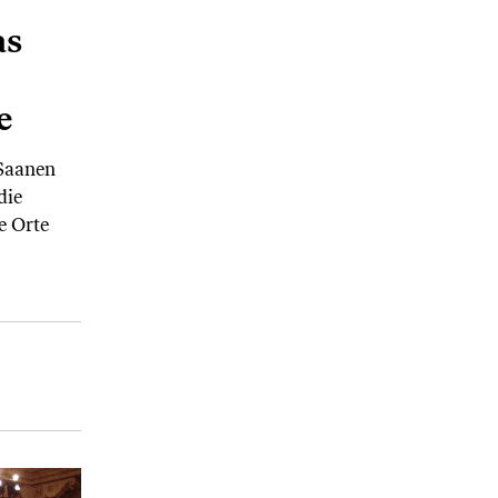
as
e
 Saanen
die
e Orte