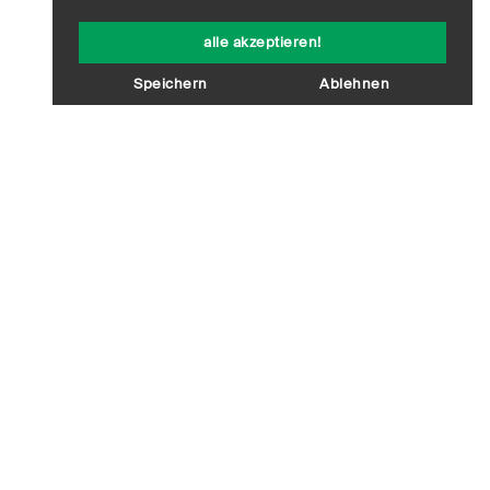
alle akzeptieren!
Speichern
Ablehnen
 zur
ng eines
ienhauses
 Elternhaus