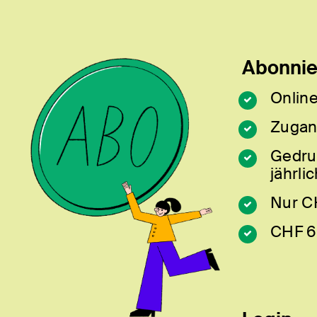
Abonnier
Online
Zugan
Gedru
jährlic
Nur C
CHF 6