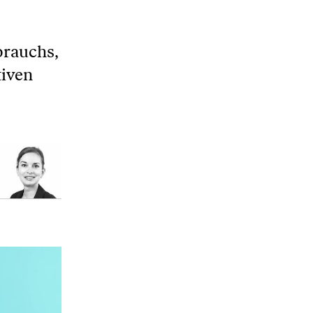
brauchs,
tiven