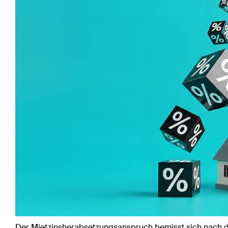
Der Mietzinsherabsetzungsanspruch bemisst sich nach de