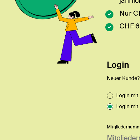
jährlic
Nur C
CHF 6
Login
Neuer Kunde
Login mit
Login mit
Mitgliedernumm