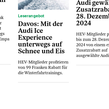
Audi gewä
Zusatzraba
28. Dezem
Leserangebot
nk
2024
Davos: Mit der
r
t
Audi Ice
egs
HEV-Mitglieder pr
Experience
 Empa
bis zum 28. Deze
unterwegs auf
2024 von einem e
Schnee und Eis
Zusatzrabatt auf
ausgewählte Audi
HEV-Mitglieder profitieren
von 99 Franken Rabatt für
die Winterfahrtrainings.