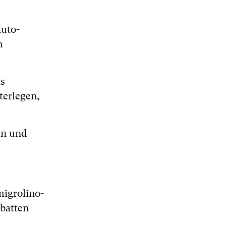
auto-
m
as
terlegen,
in und
migrolino-
abatten