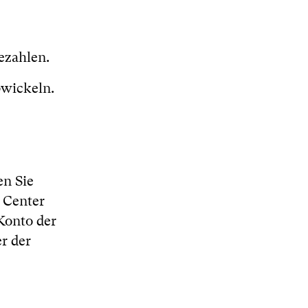
ezahlen.
wickeln.
en Sie
 Center
Konto der
r der