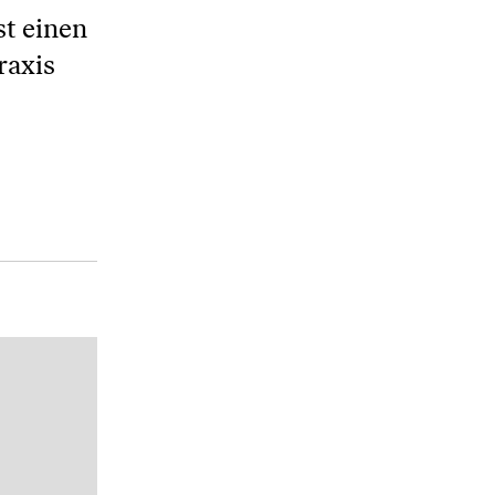
st einen
raxis