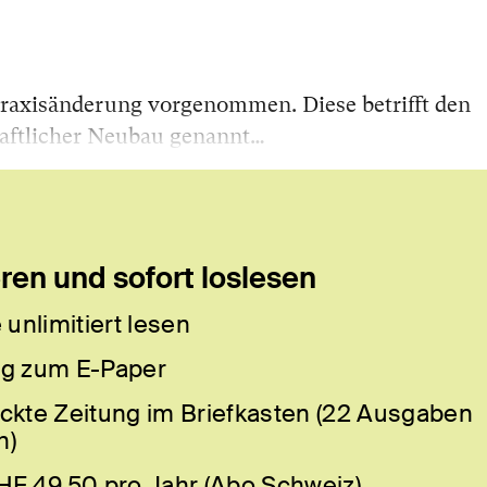
Praxisänderung vorgenommen. Diese betrifft den
aftlicher Neubau genannt…
en und sofort loslesen
 unlimitiert lesen
g zum E-Paper
ckte Zeitung im Briefkasten (22 Ausgaben
h)
HF 49.50 pro Jahr (Abo Schweiz)