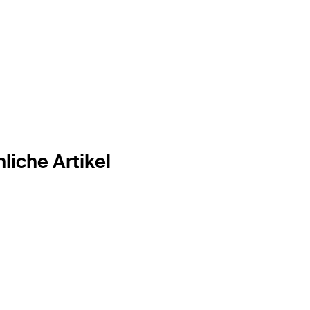
liche Artikel
Meier meint
Jaaa!
Jaaaaa!Jaaaaaaaa!
So häufig, so laut, so deutlich
wie Sportreporter Sascha