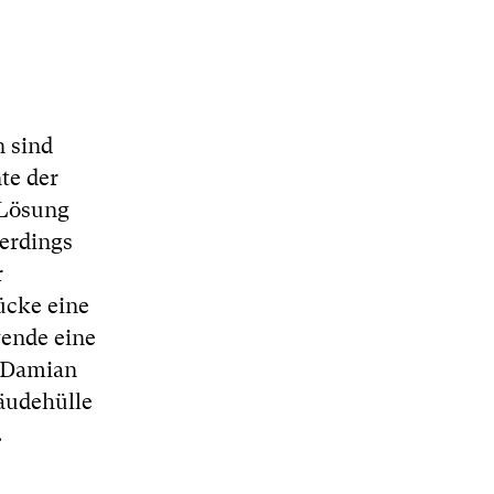
 sind
te der
 Lösung
lerdings
r
ücke eine
wende eine
t Damian
äudehülle
.