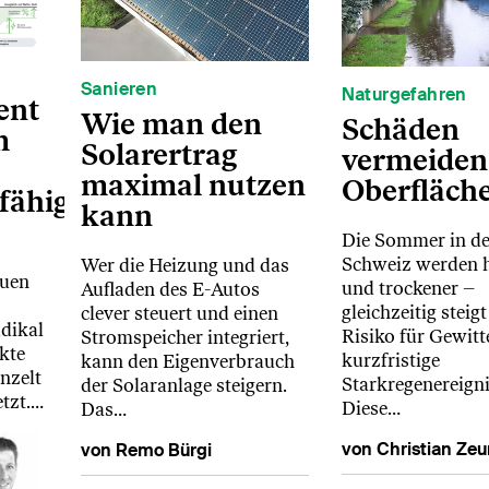
Sanieren
Naturgefahren
ent
Wie man den
Schäden
m
Solarertrag
vermeiden
maximal nutzen
Oberfläch
fähigen
kann
Die Sommer in de
Schweiz werden h
Wer die Heizung und das
auen
und trockener –
Aufladen des E-Autos
gleichzeitig steigt
clever steuert und einen
dikal
Risiko für Gewitt
Stromspeicher integriert,
kte
kurzfristige
kann den Eigenverbrauch
nzelt
Starkregenereigni
der Solaranlage steigern.
tzt.…
Diese…
Das…
von Christian Zeu
von Remo Bürgi