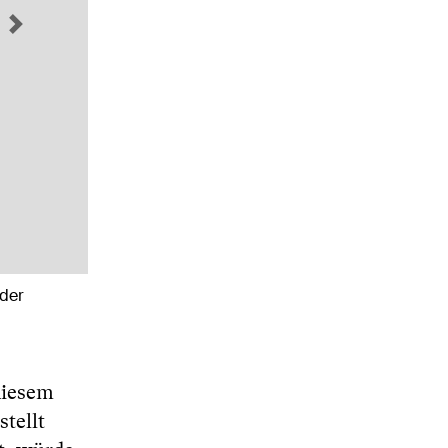
Next
der
diesem
tellt