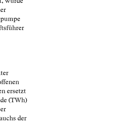
t, würde
er
mepumpe
ftsführer
ter
offenen
n ersetzt
nde (TWh)
er
auchs der