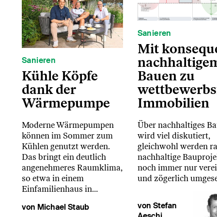
Sanieren
Mit konsequ
nachhaltige
Sanieren
Kühle Köpfe
Bauen zu
dank der
wettbewerbs
Wärmepumpe
Immobilien
Moderne Wärmepumpen
Über nachhaltiges B
können im Sommer zum
wird viel diskutiert,
Kühlen genutzt werden.
gleichwohl werden ra
Das bringt ein deutlich
nachhaltige Bauproje
angenehmeres Raumklima,
noch immer nur verei
so etwa in einem
und zögerlich umgese
Einfamilienhaus in…
von Stefan
von Michael Staub
Aeschi