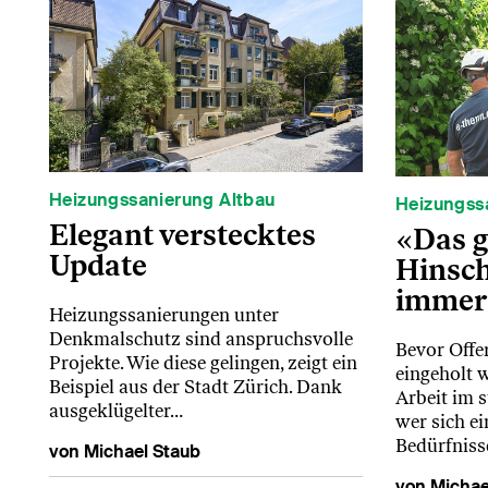
Heizungssanierung Altbau
Heizungss
Elegant verstecktes
«Das 
Update
Hinsch
immer
Heizungssanierungen unter
Denkmalschutz sind anspruchsvolle
Bevor Offe
Projekte. Wie diese gelingen, zeigt ein
eingeholt w
Beispiel aus der Stadt Zürich. Dank
Arbeit im 
ausgeklügelter…
wer sich e
Bedürfnis
von Michael Staub
von Michae