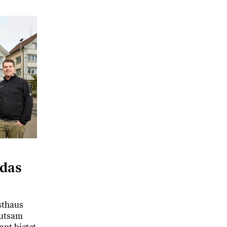
das
sthaus
hutsam