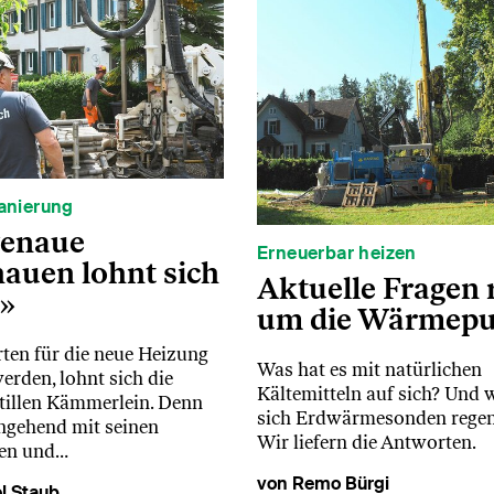
anierung
genaue
Erneuerbar heizen
auen lohnt sich
Aktuelle Fragen
»
um die Wärmep
rten für die neue Heizung
Was hat es mit natürlichen
erden, lohnt sich die
Kältemitteln auf sich? Und 
stillen Kämmerlein. Denn
sich Erdwärmesonden regen
ingehend mit seinen
Wir liefern die Antworten.
sen und…
von Remo Bürgi
l Staub