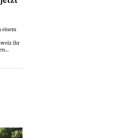
n einem
t
weiz ihr
nen…