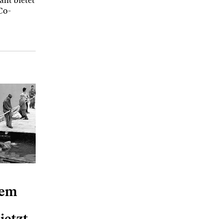
ant bietet
Co-
dem
jetzt