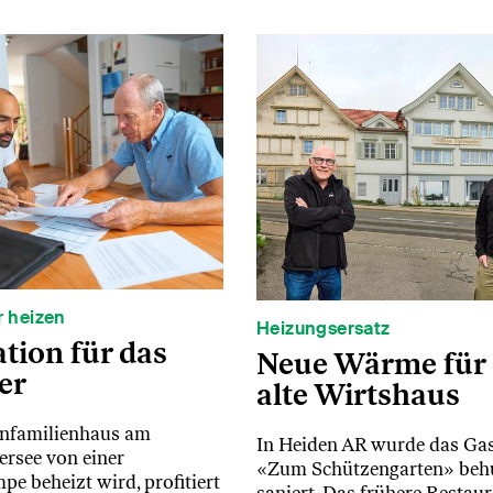
r heizen
Heizungsersatz
ation für das
Neue Wärme für 
er
alte Wirtshaus
Einfamilienhaus am
In Heiden AR wurde das Ga
rsee von einer
«Zum Schützengarten» be
 beheizt wird, profitiert