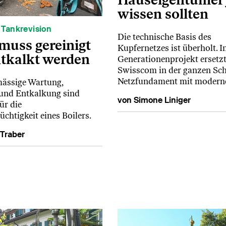
wissen sollten
 Tankrevision
Die technische Basis des
 muss gereinigt
Kupfernetzes ist überholt. I
tkalkt werden
Generationenprojekt ersetz
Swisscom in der ganzen Sch
Netzfundament mit moder
mässige Wartung,
und Entkalkung sind
von Simone Liniger
für die
chtigkeit eines Boilers.
 Traber