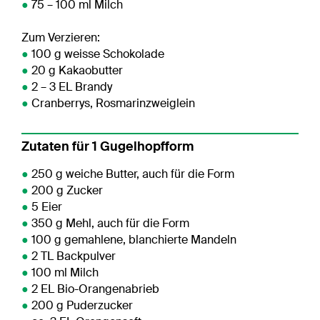
●
75 – 100 ml Milch
Zum Verzieren:
●
100 g weisse Schokolade
●
20 g Kakaobutter
●
2 – 3 EL Brandy
●
Cranberrys, Rosmarinzweiglein
Zutaten für 1 Gugelhopfform
●
250 g weiche Butter, auch für die Form
●
200 g Zucker
●
5 Eier
●
350 g Mehl, auch für die Form
●
100 g gemahlene, blanchierte Mandeln
●
2 TL Backpulver
●
100 ml Milch
●
2 EL Bio-Orangenabrieb
●
200 g Puderzucker