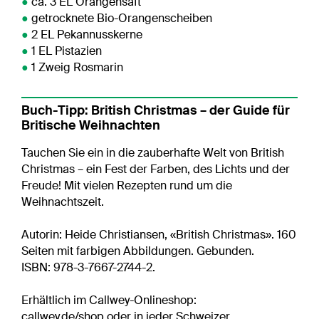
●
ca. 3 EL Orangensaft
●
getrocknete Bio-Orangenscheiben
●
2 EL Pekannusskerne
●
1 EL Pistazien
●
1 Zweig Rosmarin
Buch-Tipp: British Christmas – der Guide für
Britische Weihnachten
Tauchen Sie ein in die zauberhafte Welt von British
Christmas – ein Fest der Farben, des Lichts und der
Freude! Mit vielen Rezepten rund um die
Weihnachtszeit.
Autorin: Heide Christiansen, «British Christmas». 160
Seiten mit farbigen Abbildungen. Gebunden.
ISBN: 978-3-7667-2744-2.
Erhältlich im Callwey-Onlineshop:
callwey.de/shop
oder in jeder Schweizer