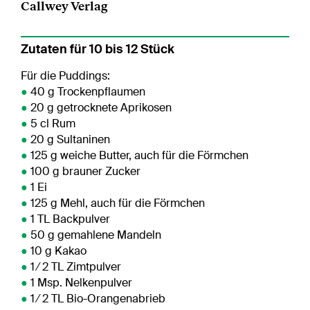
Callwey Verlag
Zutaten für 10 bis 12 Stück
Für die Puddings:
●
40 g Trockenpflaumen
●
20 g getrocknete Aprikosen
●
5 cl Rum
●
20 g Sultaninen
●
125 g weiche Butter, auch für die Förmchen
●
100 g brauner Zucker
●
1 Ei
●
125 g Mehl, auch für die Förmchen
●
1 TL Backpulver
●
50 g gemahlene Mandeln
●
10 g Kakao
●
1 ⁄ 2 TL Zimtpulver
●
1 Msp. Nelkenpulver
●
1 ⁄ 2 TL Bio-Orangenabrieb