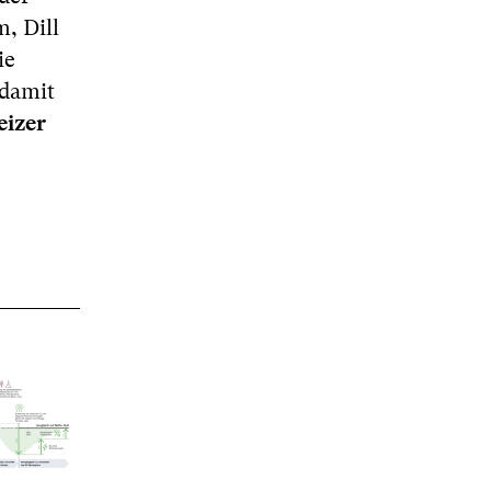
, Dill
ie
 damit
izer