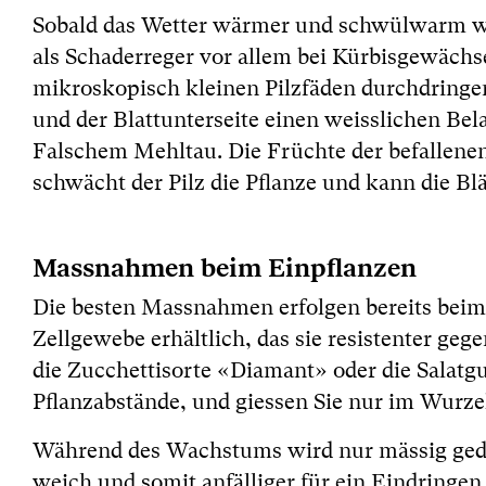
Sobald das Wetter wärmer und schwülwarm wi
als Schaderreger vor allem bei Kürbisgewächse
mikroskopisch kleinen Pilzfäden durchdringen
und der Blattunterseite einen weisslichen Be
Falschem Mehltau. Die Früchte der befallene
schwächt der Pilz die Pflanze und kann die Bl
Massnahmen beim Einpflanzen
Die besten Massnahmen erfolgen bereits beim
Zellgewebe erhältlich, das sie resistenter ge
die Zucchettisorte «Diamant» oder die Salat
Pflanzabstände, und giessen Sie nur im Wurze
Während des Wachstums wird nur mässig gedün
weich und somit anfälliger für ein Eindringe