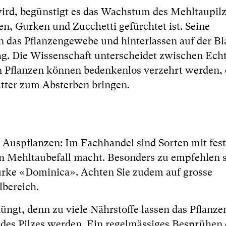
rd, begünstigt es das Wachstum des Mehltaupilz
n, Gurken und Zucchetti gefürchtet ist. Seine
 das Pflanzengewebe und hinterlassen auf der Bl
lag. Die Wissenschaft unterscheidet zwischen Ec
n Pflanzen können bedenkenlos verzehrt werden,
ätter zum Absterben bringen.
 Auspflanzen: Im Fachhandel sind Sorten mit fes
gen Mehltaubefall macht. Besonders zu empfehlen 
gurke «Dominica». Achten Sie zudem auf grosse
lbereich.
gt, denn zu viele Nährstoffe lassen das Pflanz
n des Pilzes werden. Ein regelmässiges Besprühen 