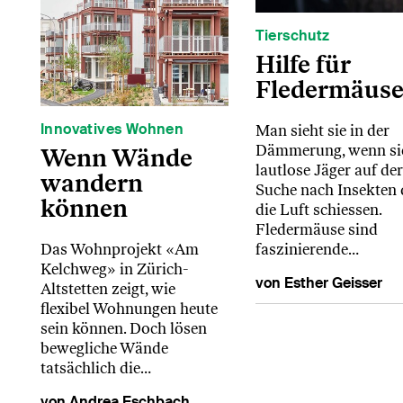
Tierschutz
Hilfe für
Fledermäus
Innovatives Wohnen
Man sieht sie in der
Dämmerung, wenn sie
Wenn Wände
lautlose Jäger auf der
wandern
Suche nach Insekten
können
die Luft schiessen.
Fledermäuse sind
faszinierende…
Das Wohnprojekt «Am
Kelchweg» in Zürich-
von Esther Geisser
Altstetten zeigt, wie
flexibel Wohnungen heute
sein können. Doch lösen
bewegliche Wände
tatsächlich die…
von Andrea Eschbach