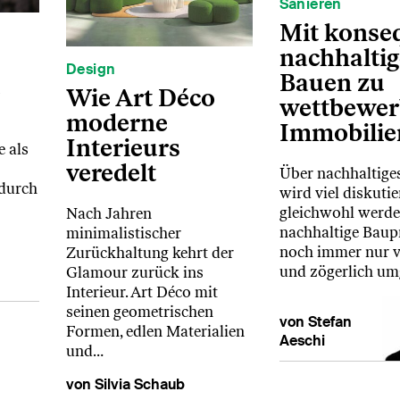
Sanieren
Mit konse
nachhalti
Design
Bauen zu
e
Wie Art Déco
wettbewer
moderne
Immobilie
Interieurs
 als
veredelt
Über nachhaltige
 durch
wird viel diskutier
gleichwohl werde
Nach Jahren
nachhaltige Baup
minimalistischer
noch immer nur v
Zurückhaltung kehrt der
und zögerlich um
Glamour zurück ins
Interieur. Art Déco mit
seinen geometrischen
von Stefan
Formen, edlen Materialien
Aeschi
und…
von Silvia Schaub