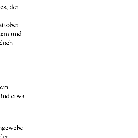
es, der
attober-
htem und
 doch
tem
sind etwa
engewebe
der