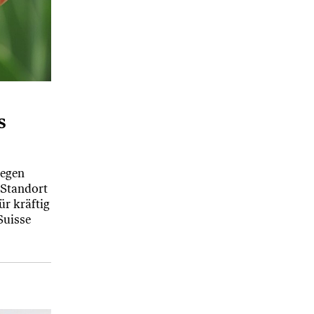
s
gegen
 Standort
ür kräftig
Suisse