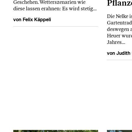
Pflanz
Geschehen. Wetterszenarien wie
diese lassen erahnen: Es wird stetig…
Die Nelke i
von Felix Käppeli
Gartentradit
deswegen a
Heuer wurd
Jahres…
von Judith