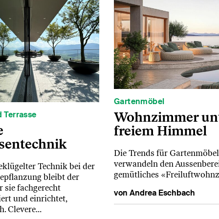
Gartenmöbel
Wohnzimmer un
 Terrasse
e
freiem Himmel
sentechnik
Die Trends für Gartenmöbe
verwandeln den Aussenberei
eklügelter Technik bei der
gemütliches «Freiluftwohn
epflanzung bleibt der
r sie fachgerecht
von Andrea Eschbach
rt und einrichtet,
h. Clevere…