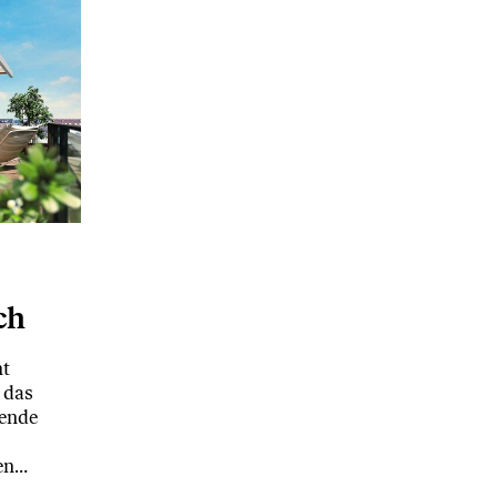
ch
ht
 das
gende
den…